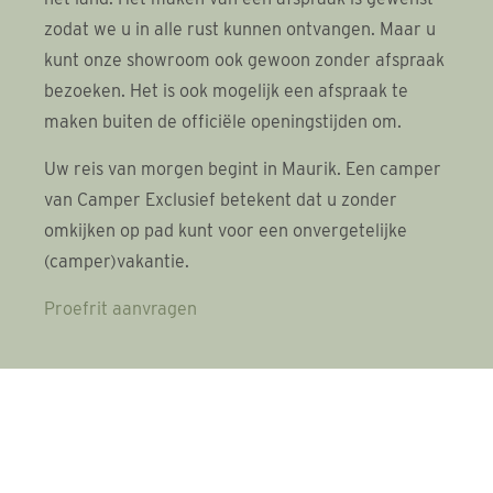
zodat we u in alle rust kunnen ontvangen. Maar u
kunt onze showroom ook gewoon zonder afspraak
bezoeken. Het is ook mogelijk een afspraak te
maken buiten de officiële openingstijden om.
Uw reis van morgen begint in Maurik. Een camper
van Camper Exclusief betekent dat u zonder
omkijken op pad kunt voor een onvergetelijke
(camper)vakantie.
Proefrit aanvragen